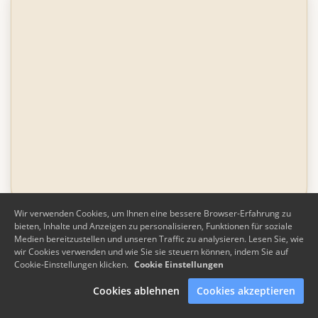
Wir verwenden Cookies, um Ihnen eine bessere Browser-Erfahrung zu
bieten, Inhalte und Anzeigen zu personalisieren, Funktionen für soziale
Medien bereitzustellen und unseren Traffic zu analysieren. Lesen Sie, wie
Andreas Mehlmann
wir Cookies verwenden und wie Sie sie steuern können, indem Sie auf
Cookie-Einstellungen klicken.
Cookie Einstellungen
Heilpraktiker für Psychotherapie
Cookies ablehnen
Cookies akzeptieren
ADRESSE