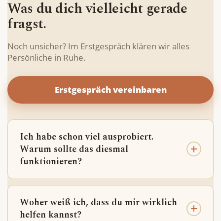
Was du dich vielleicht gerade
fragst.
Noch unsicher? Im Erstgespräch klären wir alles
Persönliche in Ruhe.
Erstgespräch vereinbaren
Ich habe schon viel ausprobiert.
Warum sollte das diesmal
funktionieren?
Weil du bisher wahrscheinlich versucht hast,
Verhalten zu ändern — aber nicht die Struktur
Woher weiß ich, dass du mir wirklich
dahinter. Ich arbeite direkt mit den inneren
helfen kannst?
Mechanismen, die deine Angst, Zweifel und