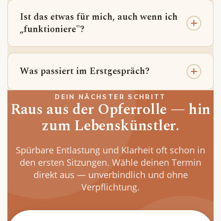
relevant ist. Wir konzentrieren uns auf das, was
Ist das etwas für mich, auch wenn ich
JETZT wirkt und dich blockiert.
„funktioniere"?
Gerade Menschen, die „funktionieren", leiden
am meisten — nur im Stillen. Wenn du innerlich
Was passiert im Erstgespräch?
unruhig, erschöpft oder unsicher bist, aber
niemand es merkt, bist du hier genau richtig.
Du bekommst Klarheit darüber: was dich
DEIN NÄCHSTER SCHRITT
Raus aus der Opferrolle — hin
innerlich wirklich blockiert, was du verändern
kannst, ob mein Ansatz zu dir passt und wie eine
zum Lebenskünstler.
mögliche Begleitung aussehen würde.
Spürbare Entlastung und Klarheit oft schon in
den ersten Sitzungen. Wähle deinen Termin
direkt aus — unverbindlich und ohne
Verpflichtung.